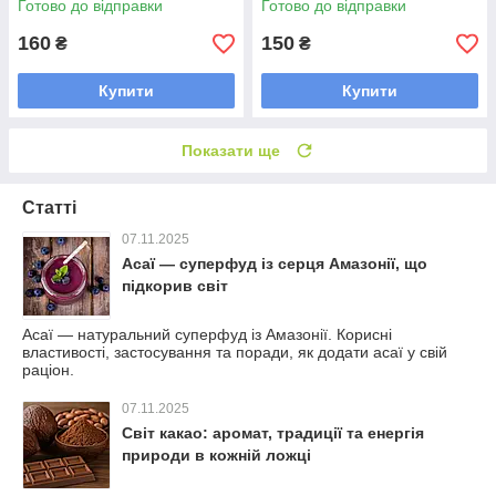
Готово до відправки
Готово до відправки
160
150
₴
₴
Купити
Купити
Показати ще
Статті
07.11.2025
Асаї — суперфуд із серця Амазонії, що
підкорив світ
Асаї — натуральний суперфуд із Амазонії. Корисні
властивості, застосування та поради, як додати асаї у свій
раціон.
07.11.2025
Світ какао: аромат, традиції та енергія
природи в кожній ложці