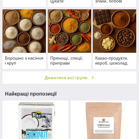
цукати
злаки, бобові
Борошно з насіння
Прянощі, спеції,
Какао-продукти,
і круп
приправи
кероб, шоколад
Дивитися всі групи
Найкращі пропозиції