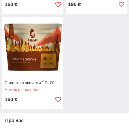
160
195
₴
₴
Полента з овочами "ЇDLO"
Немає в наявності
160
₴
Про нас