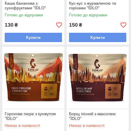
Каша бананова з
Кус-кус з журавлиною та
сухофруктами "ЇDLO"
горіхами "ЇDLO"
Готово до відправки
Готово до відправки
130
150
₴
₴
Купити
Купити
Горохове пюре з кунжутом
Борщ пісний з квасолею
"ЇDLO"
"ЇDLO"
Немає в наявності
Немає в наявності