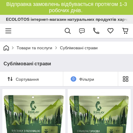
Відправка замовлень відбувається протягом 1-3
робочих днів.
ECOLOTOS інтернет-магазин натуральних продуктів харчув
Товари та послуги
Сублімовані страви
Сублімовані страви
Сортування
0
Фільтри