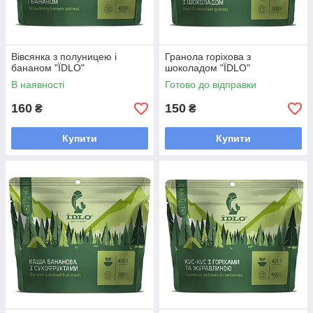
Вівсянка з полуницею і
Гранола горіхова з
бананом "ЇDLO"
шоколадом "ЇDLO"
В наявності
Готово до відправки
160
150
₴
₴
Купити
Купити