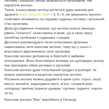
систему і набагато легше засвоюється організмом, ніж
коров'яче молоко.
Також, в кокосовому молоці міститься дуже важливі для
здоров'я
жирні кислоти Омега
3, 6 і 9, які зміцнюють імунітет,
позитивно впливають на серцево-судинну систему і загальний
стан організму.
Деякі дослідження показали, що молоко кокоса зменшує
рівень "поганого" холестерину в крові, що в свою чергу
запобігає проблеми з судинами і серцем.
Дієтологи рекомендують після інтенсивних фізичних
навантажень пити кокосове молоко, тому що у нього є
властивості відновлювати сили організму.
Кокосове молоко допомагає в боротьбі із зайвими
кілограмами. Воно благотворно впливає на щитовидну залозу,
яка прискорює обмін речовин в організмі.
Кокосове молоко дуже популярний продукт в кулінарії, їм
можна замінювати в рецептах коров'яче молоко.
Рослинна молоко можна додавати в крем-супи, соуси, смузі,
мюслі, коктейлі, маринувати овочі, м'ясо, готувати різні
солодощі і випічку (корисні цукерки, тортики, пудинги, пироги
та ін).
Кокосове молоко "Kier" вироблено в Таїланді.