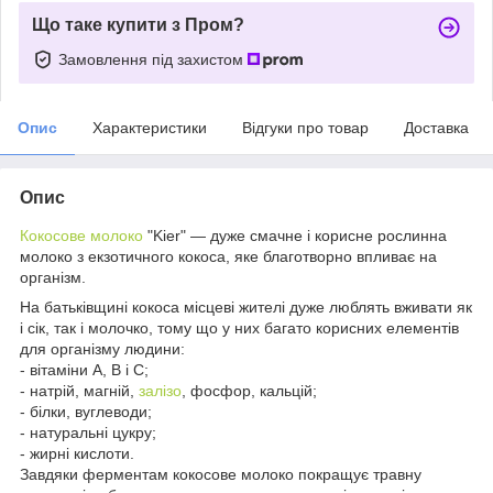
Що таке купити з Пром?
Замовлення під захистом
Опис
Характеристики
Відгуки про товар
Доставка
Опис
Кокосове молоко
"Kier" — дуже смачне і корисне рослинна
молоко з екзотичного кокоса, яке благотворно впливає на
організм.
На батьківщині кокоса місцеві жителі дуже люблять вживати як
і сік, так і молочко, тому що у них багато корисних елементів
для організму людини:
- вітаміни А, В і С;
- натрій, магній,
залізо
, фосфор, кальцій;
- білки, вуглеводи;
- натуральні цукру;
- жирні кислоти.
Завдяки ферментам кокосове молоко покращує травну