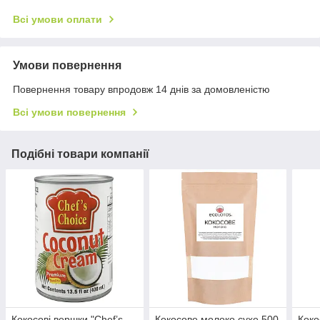
Всі умови оплати
Умови повернення
Повернення товару впродовж 14 днів за домовленістю
Всі умови повернення
Подібні товари компанії
Кокосові вершки "Chef’s
Кокосове молоко сухе 500
Коко