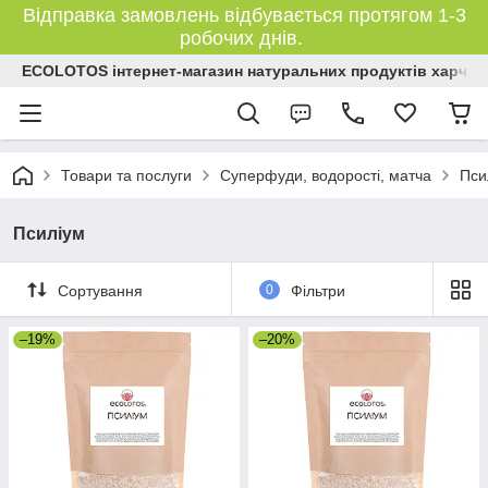
Відправка замовлень відбувається протягом 1-3
робочих днів.
ECOLOTOS інтернет-магазин натуральних продуктів харчув
Товари та послуги
Суперфуди, водорості, матча
Пси
Псиліум
Сортування
0
Фільтри
–19%
–20%