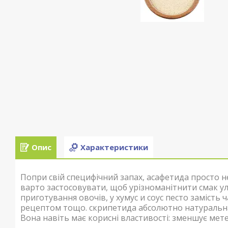
Опис
Характеристики
Попри свій специфічний запах, асафетида просто нез
варто застосовувати, щоб урізноманітнити смак улю
приготування овочів, у хумус и соус песто замість
рецептом тощо. скрипетида абсолютно натуральна,
Вона навіть має корисні властивості: зменшує мете