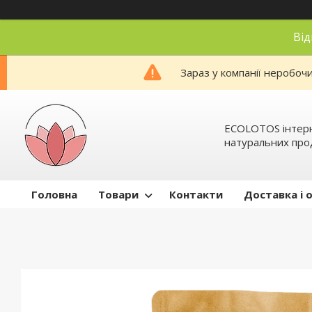
Від
Зараз у компанії неробоч
ECOLOTOS інтер
натуральних про
Головна
Товари
Контакти
Доставка і 