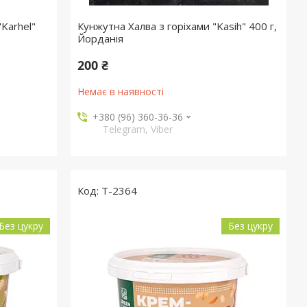
Karhel"
Кунжутна Халва з горіхами "Kasih" 400 г,
Йорданія
200 ₴
Немає в наявності
+380 (96) 360-36-36
Telegram, Viber
T-2364
Без цукру
Без цукру