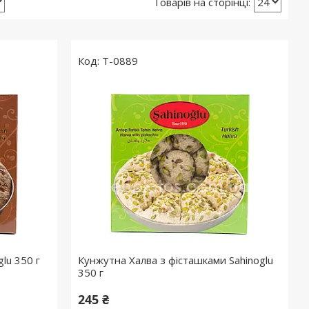
T-0889
lu 350 г
Кунжутна Халва з фісташками Sahinoglu
350 г
245 ₴