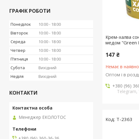
ГРАФІК РОБОТИ
Понеділок
10:00
18:00
Вівторок
10:00
18:00
Крем-халва со
Середа
10:00
18:00
медом "Green 
Четвер
10:00
18:00
147 ₴
Пʼятниця
10:00
18:00
Немає в наявно
Субота
Вихідний
Оптом і в розд
Неділя
Вихідний
+380 (96) 36
Telegram, 
КОНТАКТИ
Менеджер ЕКОЛОТОС
T-2363
+380 (96) 360-36-36