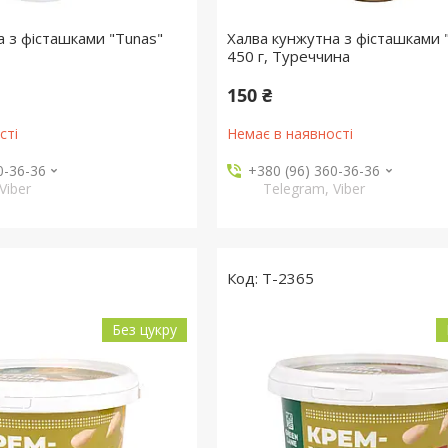
а з фісташками "Tunas"
Халва кунжутна з фісташками "
450 г, Туреччина
150 ₴
сті
Немає в наявності
0-36-36
+380 (96) 360-36-36
Viber
Telegram, Viber
T-2365
Без цукру