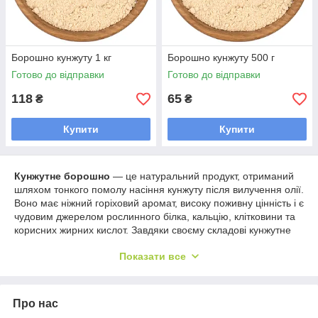
Борошно кунжуту 1 кг
Борошно кунжуту 500 г
Готово до відправки
Готово до відправки
118
65
₴
₴
Купити
Купити
Кунжутне борошно
— це натуральний продукт, отриманий
шляхом тонкого помолу насіння кунжуту після вилучення олії.
Воно має ніжний горіховий аромат, високу поживну цінність і є
чудовим джерелом рослинного білка, кальцію, клітковини та
корисних жирних кислот. Завдяки своєму складові кунжутне
борошно активно використовують у здоровому, дієтичному та
Показати все
безглютеновому харчуванні.
Користь і властивості кунжутного борошна:
надзвичайно багате на кальцій — підтримує здоров’я
Про нас
кісток і зубів;