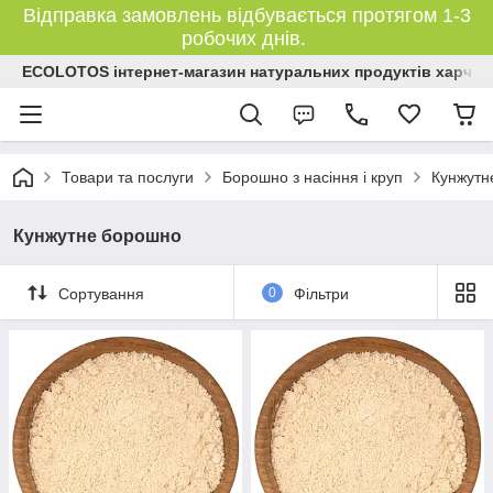
Відправка замовлень відбувається протягом 1-3
робочих днів.
ECOLOTOS інтернет-магазин натуральних продуктів харчув
Товари та послуги
Борошно з насіння і круп
Кунжутн
Кунжутне борошно
Сортування
0
Фільтри