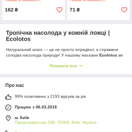
162
71
₴
₴
Тропічна насолода у кожній ложці |
Ecolotos
Натуральний кокос — це не просто інгредієнт, а справжня
солодка насолода природи! У нашому магазині
Ecolotos
ви
знайдете
кокосову стружку та кубики
, які ідеально
Показати все
підходять для приготування десертів, випічки, смузі або для
корисних перекусів.
Наш кокос —
100% натуральний, без цукру та
Про нас
консервантів
, з ніжним ароматом і соковитим смаком, який
зберігає всі корисні властивості. Він багатий на клітковину,
99% позитивних з 2193 відгуків за рік
мінерали та здорові жири, що підтримують енергію та гарне
самопочуття.
Працює з 06.03.2016
Додайте трохи тропічного настрою у свої страви!
Купуйте
кокос у вигляді стружки чи кубиків
з доставкою по всій
м. Київ
Україні і створюйте смачні та корисні десерти кожного дня.
Предславинська 34Б, 02000, Київ, Україна