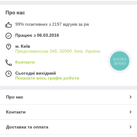
Користь манго
Про нас
Багате на клітковину
— сприяє здоровому
травленню.
99% позитивних з 2197 відгуків за рік
Вітаміни A, C і групи B
— підтримують імунітет та
Працює з 06.03.2016
енергію.
Мінерали
: калій і магній для роботи серця та
м. Київ
нервової системи.
Предславинська 34Б, 02000, Київ, Україна
Антиоксиданти
— допомагають боротися з
КНОПКА
Контакти
ЗВ'ЯЗКУ
вільними радикалами.
Як використовувати манго
Сьогодні вихідний
Показати весь графік роботи
Додавайте у каші, йогурти або смузі для корисного
сніданку.
Використовуйте у десертах, випічці або фруктових
Про нас
салатах.
Насолоджуйтесь просто як перекус — солодкий та
Контакти
енергетично цінний фрукт.
Поєднуйте з горіхами або іншими сухофруктами для
Доставка та оплата
смачних міксів.