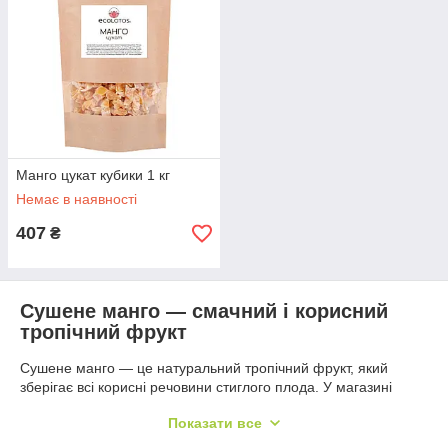
Манго цукат кубики 1 кг
Немає в наявності
407
₴
Сушене манго — смачний і корисний
тропічний фрукт
Сушене манго — це натуральний тропічний фрукт, який
зберігає всі корисні речовини стиглого плода. У магазині
Ecolotos
ви знайдете високоякісне манго, відібране та
Показати все
акуратно висушене для максимального збереження аромату
та смаку.