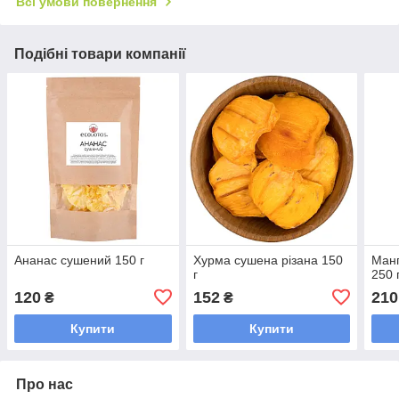
Всі умови повернення
Подібні товари компанії
Ананас сушений 150 г
Хурма сушена різана 150
Манг
г
250 
120
152
210
₴
₴
Купити
Купити
Про нас