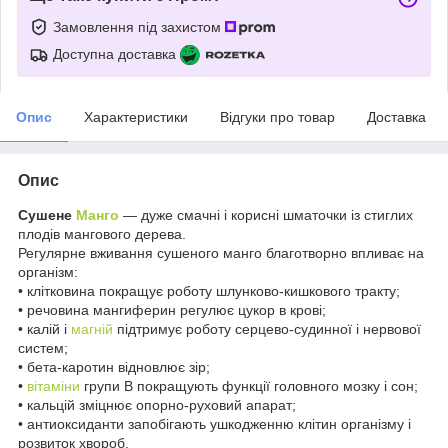
Замовлення під захистом
Доступна доставка
Опис
Характеристики
Відгуки про товар
Доставка
Опис
Сушене
Манго
— дуже смачні і корисні шматочки із стиглих
плодів мангового дерева.
Регулярне вживання сушеного манго благотворно впливає на
організм:
• клітковина покращує роботу шлунково-кишкового тракту;
• речовина мангиферин регулює цукор в крові;
• калій і
магній
підтримує роботу серцево-судинної і нервової
систем;
• бета-каротин відновлює зір;
•
вітаміни
групи В покращують функції головного мозку і сон;
• кальцій зміцнює опорно-руховий апарат;
• антиоксиданти запобігають ушкодженню клітин організму і
розвиток хвороб.