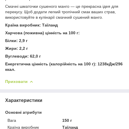
Смачні шматочки сушеного манго — це прекрасна ідея для
перекусу. Щоб додати легкий тропічний смак ваших страв,
використовуйте в кулінарії смачний сушений манго.
Країна виробник: Таїланд
Харчова (поживна) цінність на 100 г:
Білки: 2,9 г
Жири: 2,2 г
Вуглеводи: 62,0 г
Енергетична цінність (калорійність на 100 г): 1238кДж/296
ккал.
Приховати
Характеристики
Основні атрибути
Вага
150 г
Країна виробник
Таїланд