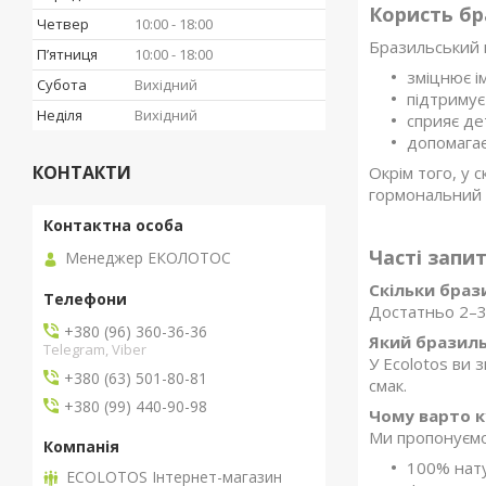
Користь бр
Четвер
10:00
18:00
Бразильський г
Пʼятниця
10:00
18:00
зміцнює і
Субота
Вихідний
підтримує 
Неділя
Вихідний
сприяє де
допомагає
КОНТАКТИ
Окрім того, у 
гормональний 
Часті запи
Менеджер ЕКОЛОТОС
Скільки браз
Достатньо 2–3
+380 (96) 360-36-36
Який бразиль
Telegram, Viber
У Ecolotos ви
+380 (63) 501-80-81
смак.
+380 (99) 440-90-98
Чому варто к
Ми пропонуємо 
100% нат
ECOLOTOS Інтернет-магазин