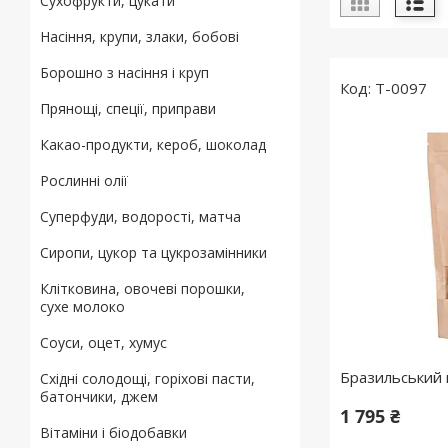
Сухофрукти, цукати
Насіння, крупи, злаки, бобові
Борошно з насіння і круп
T-0097
Прянощі, спеції, приправи
Какао-продукти, кероб, шоколад
Рослинні олії
Суперфуди, водорості, матча
Сиропи, цукор та цукрозамінники
Клітковина, овочеві порошки,
сухе молоко
Соуси, оцет, хумус
Бразильський г
Східні солодощі, горіхові пасти,
батончики, джем
1 795 ₴
Вітаміни і біодобавки