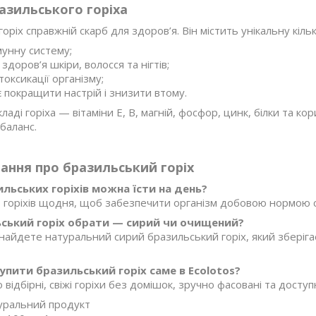
азильського горіха
оріх справжній скарб для здоров’я. Він містить унікальну кіль
мунну систему;
здоров’я шкіри, волосся та нігтів;
токсикації організму;
 покращити настрій і знизити втому.
складі горіха — вітаміни E, B, магній, фосфор, цинк, білки та 
баланс.
тання про бразильський горіх
ильських горіхів можна їсти на день?
 горіхів щодня, щоб забезпечити організм добовою нормою се
ський горіх обрати — сирий чи очищений?
 знайдете натуральний сирий бразильський горіх, який зберіг
упити бразильський горіх саме в Ecolotos?
відбірні, свіжі горіхи без домішок, зручно фасовані та доступні
уральний продукт