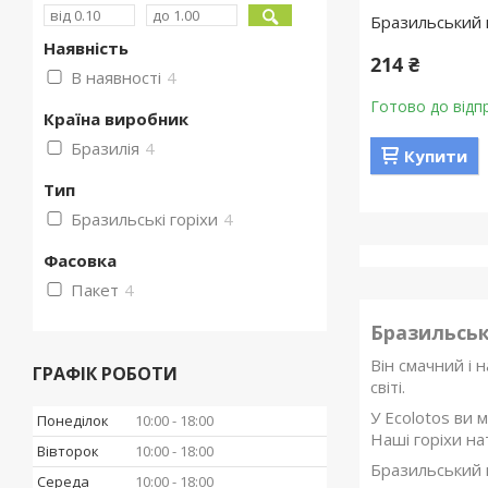
Бразильський г
Наявність
214 ₴
В наявності
4
Готово до відп
Країна виробник
Бразилія
4
Купити
Тип
Бразильські горіхи
4
Фасовка
Пакет
4
Бразильськ
Він смачний і 
ГРАФІК РОБОТИ
світі.
У Ecolotos ви м
Понеділок
10:00
18:00
Наші горіхи на
Вівторок
10:00
18:00
Бразильський г
Середа
10:00
18:00