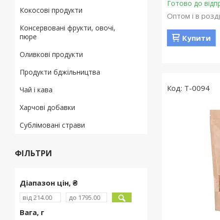
Готово до відп
Кокосові продукти
Оптом і в розд
Консервовані фрукти, овочі,
пюре
Купити
Оливкові продукти
Продукти бджільництва
T-0094
Чай і кава
Харчові добавки
Сублімовані страви
ФІЛЬТРИ
Діапазон цін, ₴
Вага, г