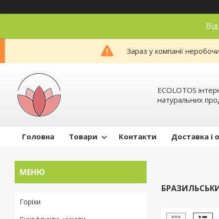
Від
Зараз у компанії неробоч
ECOLOTOS інтер
натуральних про
Головна
Товари
Контакти
Доставка і 
БРАЗИЛЬСЬКИ
Горіхи