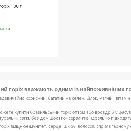
оріх 100 г
равки
ий горіх вважають одним із найпоживніших горі
надзвичайно корисний, багатий на селен, білок, магній і вітамі
ожете купити бразильський горіх оптом або вроздріб у фасуванні
туральні, свіжі, без домішок і консервантів, ідеально підходя
оріх зміцнює імунітет, серце, шкіру, волосся, сприяє гарному