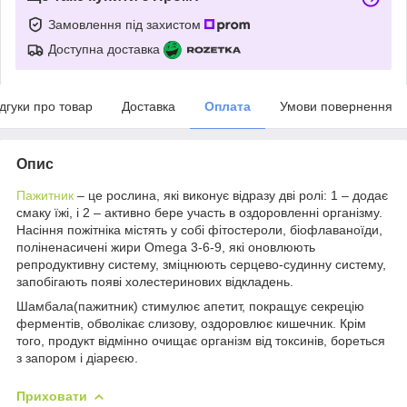
Замовлення під захистом
Доступна доставка
ідгуки про товар
Доставка
Оплата
Умови повернення
Опис
Пажитник
– це рослина, які виконує відразу дві ролі: 1 – додає
смаку їжі, і 2 – активно бере участь в оздоровленні організму.
Насіння пожітніка містять у собі фітостероли, біофлаваноїди,
поліненасичені жири Omega 3-6-9, які оновлюють
репродуктивну систему, зміцнюють серцево-судинну систему,
запобігають появі холестеринових відкладень.
Шамбала(пажитник) стимулює апетит, покращує секрецію
ферментів, обволікає слизову, оздоровлює кишечник. Крім
того, продукт відмінно очищає організм від токсинів, бореться
з запором і діареєю.
Приховати