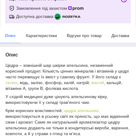
Замовлення під захистом
Доступна доставка
Опис
Характеристики
Відгуки про товар
Доставка
Опис
Цедра – зовнішній шар шкірки апельсина, незамінний
корисний продукт. Кількість цінних мінералів і вітамінів у цедрі
часто перевищує їх вміст у самому фрукті. У його складі є
селен
, мідь, залізо, фосфор, калій, натрій,
магній
, кальцій,
вітаміни А, групи В, фолієва кислота.
У східній медицині дуже цінують апельсинову кірку,
використовуючи її у складі трав'яного чаю.
Крім корисних властивостей,
цедра апельсина
використовується в усьому світі як пряність, що має відмінний
смак і аромат. Саме як натуральний ароматизатор цедру
апельсина додають не тільки в кондитерські вироби, варення,
компоти, а й у страви з птиці та м'яса.