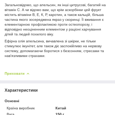
Загальновідомо, що апельсин, як інші цитрусові, багатий на
вітамін С. А чи відомо вам, що крім аскорбінки цей фрукт
містить вітаміни В, Е, К, Р, каротин, а також кальцій, більша
частина якого зосереджена якраз у скоринці. Її вживання є
елементарною профілактикою проти остеопорозу, і
відповідно неоціненним елементом у раціоні харчування
дітей та людей похилого віку.
Ефірна олія апельсина, вичавлена ​​зі шкірки, не тільки
стимулює імунітет, але також діє заспокійливо на нервову
систему, допомагаючи боротися з безсонням, стресами та
нав'язливими страхами.
Приховати
Характеристики
Основні
Країна виробник
Китай
Вага
150 г