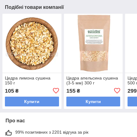
Подібні товари компанії
Цедра лимона сушена
Цедра апельсина сушена
Цед
150 г
(3-5 мм) 300 г
500 
105
155
299
₴
₴
Купити
Купити
Про нас
99% позитивних з 2201 відгука за рік