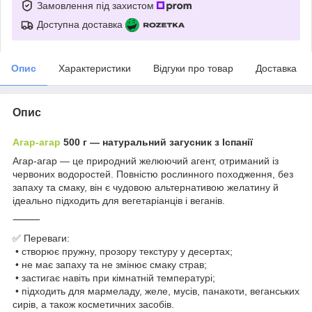
Замовлення під захистом
Доступна доставка
Опис
Характеристики
Відгуки про товар
Доставка
Опис
Агар-агар
500 г — натуральний загусник з Іспанії
Агар-агар — це природний желюючий агент, отриманий із
червоних водоростей. Повністю рослинного походження, без
запаху та смаку, він є чудовою альтернативою желатину й
ідеально підходить для вегетаріанців і веганів.
⸻
✅ Переваги:
• створює пружну, прозору текстуру у десертах;
• не має запаху та не змінює смаку страв;
• застигає навіть при кімнатній температурі;
• підходить для мармеладу, желе, мусів, панакоти, веганських
сирів, а також косметичних засобів.