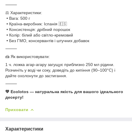
⸻
⚖️ Характеристики:
• Вага: 500 г
• Країна-виробник: Іспанія 🇪🇸
• Консистенція: дрібний порошок
• Колір: білий або світло-кремовий
• Без ГМО, консервантів і штучних добавок
⸻
🍰 Як використовувати:
1 ч. ложка агар-агару загущує приблизно 250 мл рідини.
Розчиніть у воді чи соку, доведіть до кипіння (90–100°C) і
дайте охолонути до застигання.
⸻
💚 Ecolotos — натуральна якість для вашого ідеального
десерту!
Приховати
Характеристики