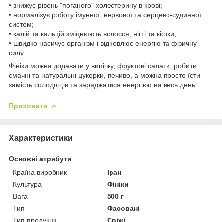
• знижує рівень "поганого" холестерину в крові;
• нормалізує роботу імунної, нервової та серцево-судинної
систем;
• калій та кальцій зміцнюють волосся, нігті та кістки;
• швидко насичує організм і відновлює енергію та фізичну
силу.
Фініки можна додавати у випічку, фруктові салати, робити
смачні та натуральні цукерки, печиво, а можна просто їсти
замість солодощів та заряджатися енергією на весь день.
Приховати
Характеристики
Основні атрибути
Країна виробник
Іран
Культура
Фініки
Вага
500 г
Тип
Фасовані
Тип продукції
Свіжі