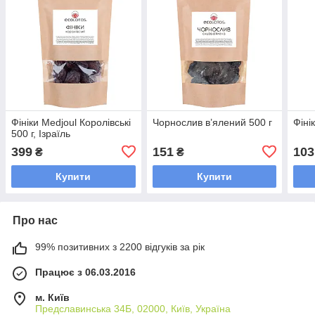
Фініки Medjoul Королівські
Чорнослив в’ялений 500 г
Фіні
500 г, Ізраїль
399
151
103
₴
₴
Купити
Купити
Про нас
99% позитивних з 2200 відгуків за рік
Працює з 06.03.2016
м. Київ
Предславинська 34Б, 02000, Київ, Україна