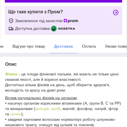
Що таке купити з Пром?
Замовлення під захистом
Доступна доставка
ки
Відгуки про товар
Доставка
Оплата
Умови пове
Опис
Фініки
- це плоди фінікової пальми, які мають не тільки цінні
смакові якості, але й корисні властивості.
Достатньо кілька фініків на день, щоб зберегти здоров'я,
молодість та красу на довгі роки.
Вплив натуральних фініків на організм
:
• насичує організм корисними вітамінами (А, групи В, С та РР)
та мінералами (
кальцій, калій
, магній, фосфор, натрій, фтор
та
селен
);
• завдяки харчовим волоскам нормалізує роботу шлунково-
кишкового тракту, очищує від шлаків та токсинів;