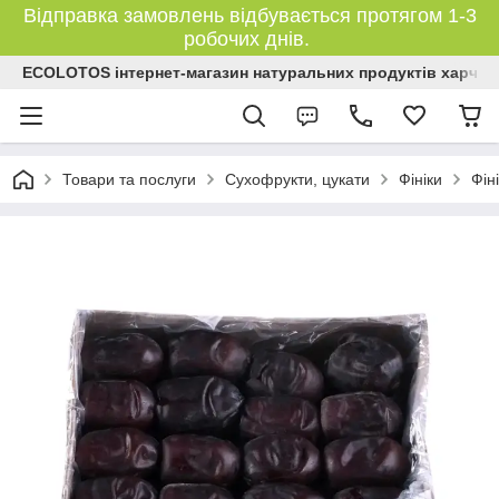
Відправка замовлень відбувається протягом 1-3
робочих днів.
ECOLOTOS інтернет-магазин натуральних продуктів харчув
Товари та послуги
Сухофрукти, цукати
Фініки
Фін