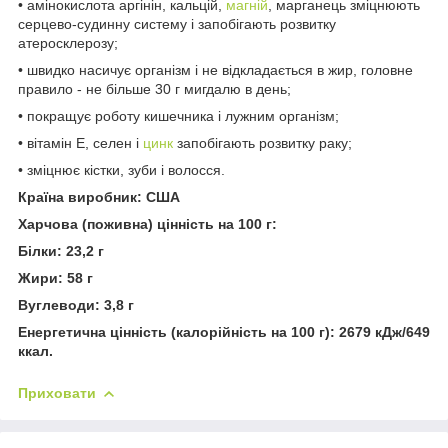
• амінокислота аргінін, кальцій,
магній
, марганець зміцнюють
серцево-судинну систему і запобігають розвитку
атеросклерозу;
• швидко насичує організм і не відкладається в жир, головне
правило - не більше 30 г мигдалю в день;
• покращує роботу кишечника і лужним організм;
• вітамін Е, селен і
цинк
запобігають розвитку раку;
• зміцнює кістки, зуби і волосся.
Країна виробник: США
Харчова (поживна) цінність на 100 г:
Білки: 23,2 г
Жири: 58 г
Вуглеводи: 3,8 г
Енергетична цінність (калорійність на 100 г): 2679 кДж/649
ккал.
Приховати