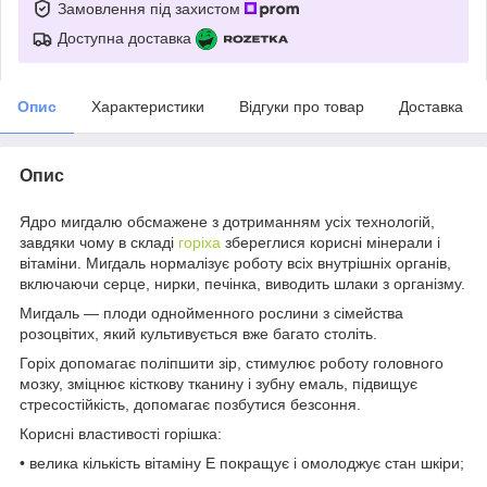
Замовлення під захистом
Доступна доставка
Опис
Характеристики
Відгуки про товар
Доставка
Опис
Ядро мигдалю обсмажене з дотриманням усіх технологій,
завдяки чому в складі
горіха
збереглися корисні мінерали і
вітаміни. Мигдаль нормалізує роботу всіх внутрішніх органів,
включаючи серце, нирки, печінка, виводить шлаки з організму.
Мигдаль — плоди однойменного рослини з сімейства
розоцвітих, який культивується вже багато століть.
Горіх допомагає поліпшити зір, стимулює роботу головного
мозку, зміцнює кісткову тканину і зубну емаль, підвищує
стресостійкість, допомагає позбутися безсоння.
Корисні властивості горішка:
• велика кількість вітаміну Е покращує і омолоджує стан шкіри;