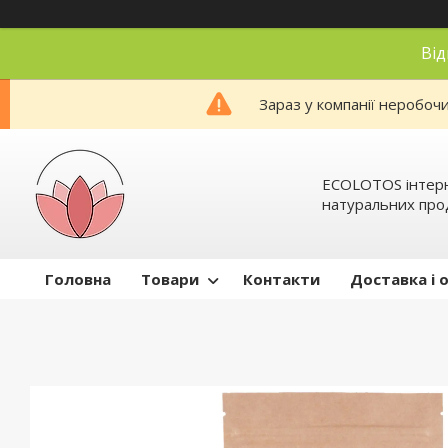
Від
Зараз у компанії неробоч
ECOLOTOS інтер
натуральних про
Головна
Товари
Контакти
Доставка і 