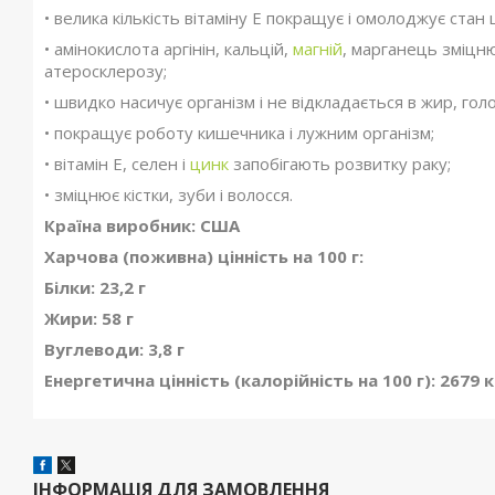
• велика кількість вітаміну Е покращує і омолоджує стан 
• амінокислота аргінін, кальцій,
магній
, марганець зміцн
атеросклерозу;
• швидко насичує організм і не відкладається в жир, гол
• покращує роботу кишечника і лужним організм;
• вітамін Е, селен і
цинк
запобігають розвитку раку;
• зміцнює кістки, зуби і волосся.
Країна виробник: США
Харчова (поживна) цінність на 100 г:
Білки: 23,2 г
Жири: 58 г
Вуглеводи: 3,8 г
Енергетична цінність (калорійність на 100 г): 2679 
ІНФОРМАЦІЯ ДЛЯ ЗАМОВЛЕННЯ