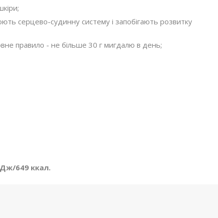
шкіри;
юють серцево-судинну систему і запобігають розвитку
овне правило - не більше 30 г мигдалю в день;
кДж/649 ккал.