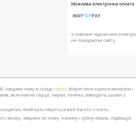
У компанії підключені електр
не покидаючи сайту.
, завдяки чому в складі
горіха
збереглися корисні мінерали і
ганів, включаючи серце, нирки, печінка, виводить шлаки з
оцвітих, який культивується вже багато століть.
го мозку, зміцнює кісткову тканину і зубну емаль, підвищує