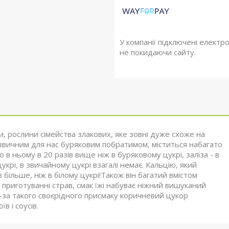
У компанії підключені електр
не покидаючи сайту.
, рослини сімейства злакових, яке зовні дуже схоже на
 звичним для нас буряковим побратимом, міститься набагато
ю в ньому в 20 разів вище ніж в буряковому цукрі, заліза - в
укрі, в звичайному цукрі взагалі немає. Кальцію, який
 більше, ніж в білому цукрі!Також він багатий вмістом
в приготуванні страв, смак їжі набуває ніжний вишуканий
-за такого своєрідного присмаку коричневий цукор
в і соусів.