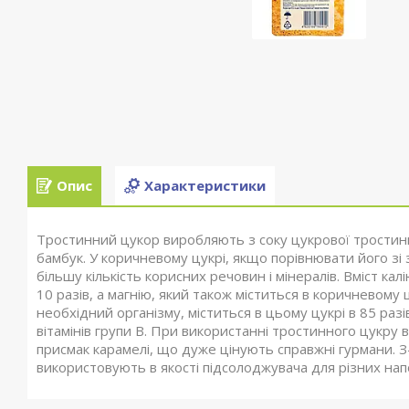
Опис
Характеристики
Тростинний цукор виробляють з соку цукрової тростини
бамбук. У коричневому цукрі, якщо порівнювати його зі
більшу кількість корисних речовин і мінералів. Вміст калі
10 разів, а магнію, який також міститься в коричневому ц
необхідний організму, міститься в цьому цукрі в 85 разів
вітамінів групи В. При використанні тростинного цукру 
присмак карамелі, що дуже цінують справжні гурмани. З
використовують в якості підсолоджувача для різних напої