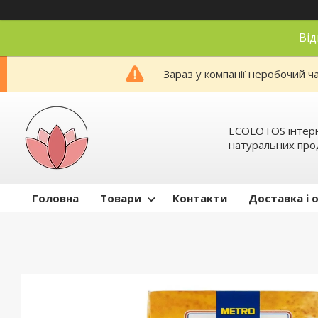
Від
Зараз у компанії неробочий ч
ECOLOTOS інтер
натуральних про
Головна
Товари
Контакти
Доставка і 