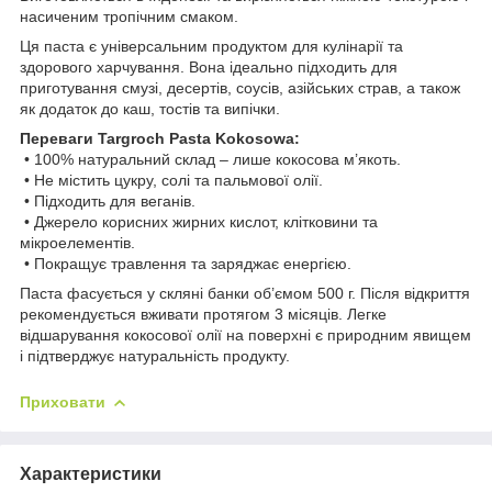
насиченим тропічним смаком.
Ця паста є універсальним продуктом для кулінарії та
здорового харчування. Вона ідеально підходить для
приготування смузі, десертів, соусів, азійських страв, а також
як додаток до каш, тостів та випічки.
Переваги Targroch Pasta Kokosowa:
• 100% натуральний склад – лише кокосова м’якоть.
• Не містить цукру, солі та пальмової олії.
• Підходить для веганів.
• Джерело корисних жирних кислот, клітковини та
мікроелементів.
• Покращує травлення та заряджає енергією.
Паста фасується у скляні банки об’ємом 500 г. Після відкриття
рекомендується вживати протягом 3 місяців. Легке
відшарування кокосової олії на поверхні є природним явищем
і підтверджує натуральність продукту.
Приховати
Характеристики