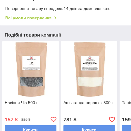
Повернення товару впродовж 14 днів за домовленістю
Всі умови повернення
Подібні товари компанії
Насіння Чіа 500 г
Ашваганда порошок 500 г
Тапі
157
781
159
₴
₴
225 ₴
Купити
Купити