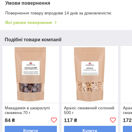
Умови повернення
Повернення товару впродовж 14 днів за домовленістю
Всі умови повернення
Подібні товари компанії
Макадамія в шкаралупі
Арахіс смажений солоний
Арах
смажена 70 г
500 г
смаж
84
117
172
₴
₴
Купити
Купити