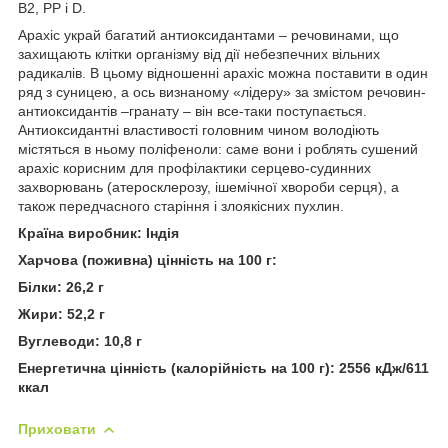
В2, РР і D.
Арахіс украй багатий антиоксидантами – речовинами, що
захищають клітки організму від дії небезпечних вільних
радикалів. В цьому відношенні арахіс можна поставити в один
ряд з суницею, а ось визнаному «лідеру» за змістом речовин-
антиоксидантів –гранату – він все-таки поступається.
Антиоксидантні властивості головним чином володіють
містяться в ньому поліфеноли: саме вони і роблять сушений
арахіс корисним для профілактики серцево-судинних
захворювань (атеросклерозу, ішемічної хвороби серця), а
також передчасного старіння і злоякісних пухлин.
Країна виробник: Індія
Харчова (поживна) цінність на 100 г:
Білки: 26,2 г
Жири: 52,2 г
Вуглеводи: 10,8 г
Енергетична цінність (калорійність на 100 г): 2556 кДж/611
ккал
Приховати