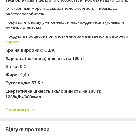
Клюквенный морс насыщает тело энергией, и повышает
работоспособность.
Покупайте клюкву уже сейчас, и наслаждайтесь вкусным, и
полезным питьем.
Продукт в процессе приготовления замачивается в сахарном
сиропе
.
Країна виробник: США
Харчова (поживна) цінність на 100 г:
Білки: 0,1 г
Жири: 0,4 г
Вуглеводи: 57,5 г
Енергетична цінність (калорійність на 100 г):
1288кДж/308ккал
Приховати
Відгуки про товар