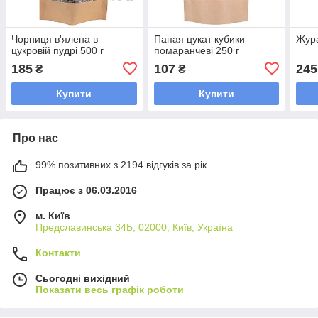
Чорниця в'ялена в
Папая цукат кубики
Жура
цукровій пудрі 500 г
помаранчеві 250 г
185
107
245
₴
₴
Купити
Купити
Про нас
99% позитивних з 2194 відгуків за рік
Працює з 06.03.2016
м. Київ
Предславинська 34Б, 02000, Київ, Україна
Контакти
Сьогодні вихідний
Показати весь графік роботи