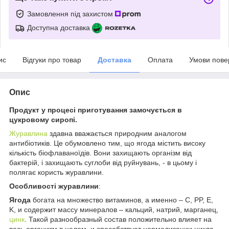
Замовлення під захистом
Доступна доставка
ис
Відгуки про товар
Доставка
Оплата
Умови пове
Опис
Продукт у процесі приготування замочується в
цукровому сиропі.
Журавлина
здавна вважається природним аналогом
антибіотиків. Це обумовлено тим, що ягода містить високу
кількість біофлаваноїдів. Вони захищають організм від
бактерій, і захищають суглоби від руйнувань, - в цьому і
полягає користь журавлини.
Особливості журавлини
:
Ягода
богата на множество витаминов, а именно – C, PP, E,
K, и содержит массу минералов – кальций, натрий, марганец,
цинк
. Такой разнообразный состав положительно влияет на
весь организм в целом, и способствует нормализации цикла.