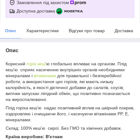
Замовлення під захистом
Доступна доставка
Опис
Характеристики
Відгуки про товар
Доставка
Опис
Корисний
горіх
кеш
'ю глобально впливає на організм. Плід
кеш'ю сприяє насиченню внутрішніх органів необхідними
мінералами і
вітамінами
для правильної і безперебійної
роботи, а використання цих горіхів, які мають низьку
калорійність, в якості дієтичної добавки до салатів, соусів,
випічки запускає ліпідний обмін, що позитивно позначається
на жироспалюванні.
Плід горіха кеш'ю надає позитивний вплив на шкірний покрив,
оздоровляю і очищаючи його, і насичуючи вітамінами PP, E,
мінералами.
Склад: 100% кеш'ю сирої. Без ГМО та хімічних добавок.
Країна виробник: В'єтнам