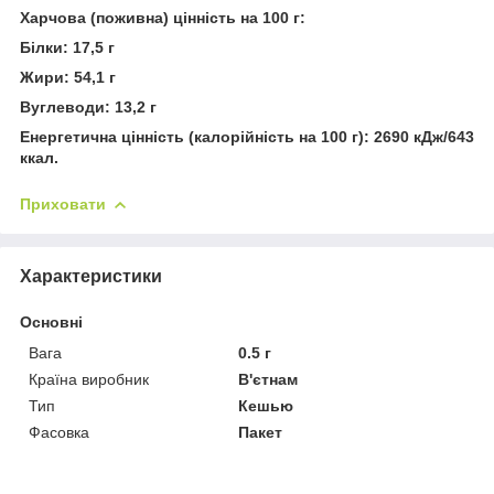
Харчова (поживна) цінність на 100 г:
Білки: 17,5 г
Жири: 54,1 г
Вуглеводи: 13,2 г
Енергетична цінність (калорійність на 100 г): 2690 кДж/643
ккал.
Приховати
Характеристики
Основні
Вага
0.5 г
Країна виробник
В'єтнам
Тип
Кешью
Фасовка
Пакет