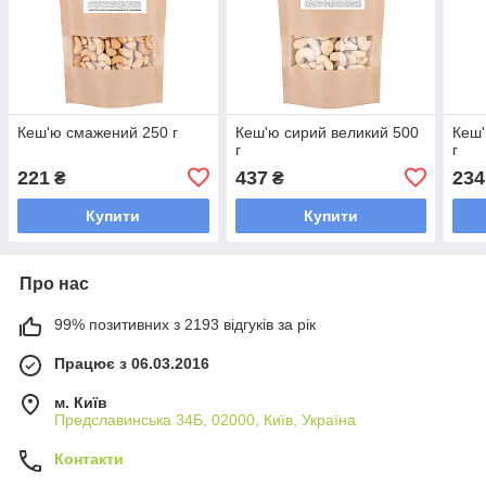
Кеш'ю смажений 250 г
Кеш'ю сирий великий 500
Кеш'
г
г
221
437
234
₴
₴
Купити
Купити
Про нас
99% позитивних з 2193 відгуків за рік
Працює з 06.03.2016
м. Київ
Предславинська 34Б, 02000, Київ, Україна
Контакти