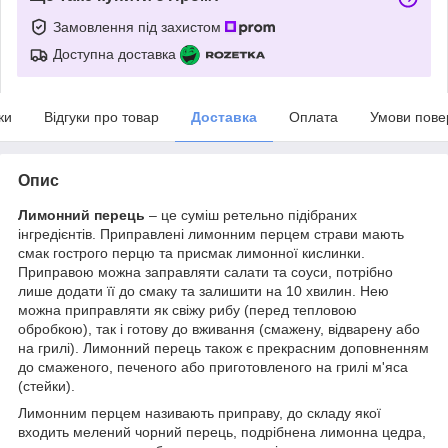
Замовлення під захистом
Доступна доставка
ки
Відгуки про товар
Доставка
Оплата
Умови пове
Опис
Лимонний перець
– це суміш ретельно підібраних
інгредієнтів. Приправлені лимонним перцем страви мають
смак гострого перцю та присмак лимонної кислинки.
Приправою можна заправляти салати та соуси, потрібно
лише додати її до смаку та залишити на 10 хвилин. Нею
можна приправляти як свіжу рибу (перед тепловою
обробкою), так і готову до вживання (смажену, відварену або
на грилі). Лимонний перець також є прекрасним доповненням
до смаженого, печеного або приготовленого на грилі м'яса
(стейки).
Лимонним перцем називають приправу, до складу якої
входить мелений чорний перець, подрібнена лимонна цедра,