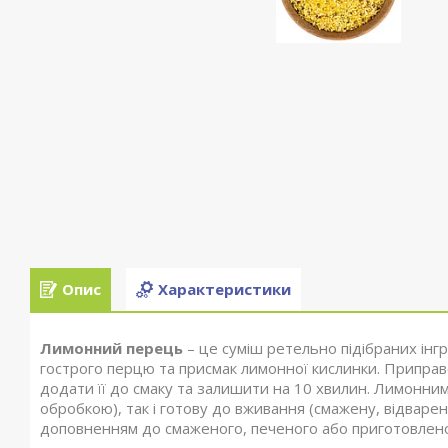
Опис
Характеристики
Лимонний перець
– це суміш ретельно підібраних інг
гострого перцю та присмак лимонної кислинки. Приправ
додати її до смаку та залишити на 10 хвилин. Лимонни
обробкою), так і готову до вживання (смажену, відваре
доповненням до смаженого, печеного або приготовленого