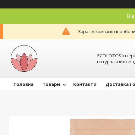
Від
Зараз у компанії неробоч
ECOLOTOS інтер
натуральних про
Головна
Товари
Контакти
Доставка і 