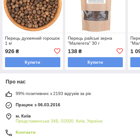
Перець духмяний горошок
Перець райські зерна
Пере
1 кг
"Малегета" 30 г
"Мал
926
138
1 0
₴
₴
Купити
Купити
Про нас
99% позитивних з 2193 відгуків за рік
Працює з 06.03.2016
м. Київ
Предславинська 34Б, 02000, Київ, Україна
Контакти