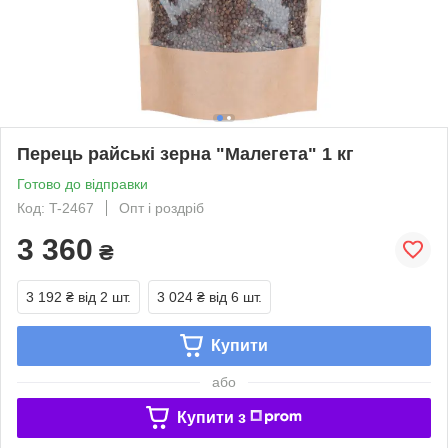
Перець райські зерна "Малегета" 1 кг
Готово до відправки
Код: T-2467
Опт і роздріб
3 360
₴
3 192 ₴
від 2 шт.
3 024 ₴
від 6 шт.
Купити
або
Купити з