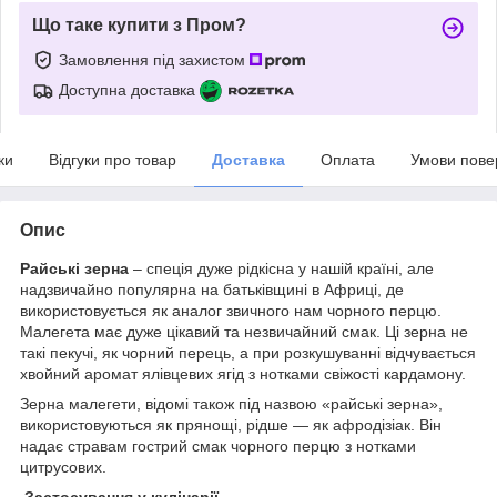
Що таке купити з Пром?
Замовлення під захистом
Доступна доставка
ки
Відгуки про товар
Доставка
Оплата
Умови пове
Опис
Райські зерна
– спеція дуже рідкісна у нашій країні, але
надзвичайно популярна на батьківщині в Африці, де
використовується як аналог звичного нам чорного перцю.
Малегета має дуже цікавий та незвичайний смак. Ці зерна не
такі пекучі, як чорний перець, а при розкушуванні відчувається
хвойний аромат ялівцевих ягід з нотками свіжості кардамону.
Зерна малегети, відомі також під назвою «райські зерна»,
використовуються як прянощі, рідше — як афродізіак. Він
надає стравам гострий смак чорного перцю з нотками
цитрусових.
Застосування у кулінарії