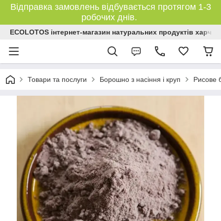
Відправка замовлень відбувається протягом 1-3
робочих днів.
ECOLOTOS інтернет-магазин натуральних продуктів харчув
Товари та послуги
Борошно з насіння і круп
Рисове 