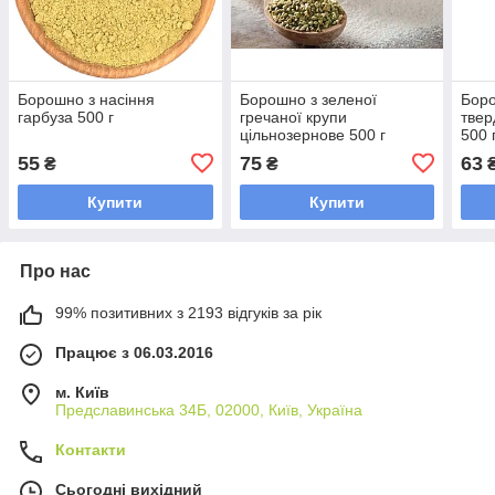
Борошно з насіння
Борошно з зеленої
Бор
гарбуза 500 г
гречаної крупи
твер
цільнозернове 500 г
500 г
55
75
63
₴
₴
Купити
Купити
Про нас
99% позитивних з 2193 відгуків за рік
Працює з 06.03.2016
м. Київ
Предславинська 34Б, 02000, Київ, Україна
Контакти
Сьогодні вихідний