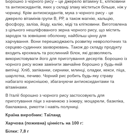
Борошно з чорного рису – це джерело вітаміну Е, клітковини
та антиоксидантів, яких у складі злаку міститься більше, ніж у
чорниці. Крім антиоксидантів, мука з чорного рису - це
джерело вітамінів групи B, РР, а також магнію, кальцію,
фосфору, заліза, йоду, калію, міді та клітковини. Виготовлена ​​
з цільного нешліфованого зерна чорного рису, що містить
зародок та зовнішню оболонку, найбільш цінну для
харчування. Вони перешкоджають розвитку неврологічних та
серцево-судинних захворювань. Також до складу продукту
входить крохмаль та рослинний білок, які дозволяють
використовувати його для приготування десертів. Борошно із
чорного рису може замінити звичайне борошно у будь-якій
випічці. Хліб, запіканки, сирники, млинці, оладки, кекси, піца,
шарлотка, печиво. Чорний рис робить будь-яку страву
набагато кориснішою, збагачуючи антиоксидантами та
вітамінами.
В Італії борошно з чорного рису застосовують для
приготування піци з начинкою з інжиру, моцарели, базиліка,
баклажана, рикотти і навіть полуниці.
Країна виробник: Таїланд
Харчова (поживна) цінність на 100 г:
Білки: 7,8 г