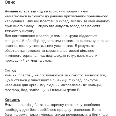
Опис
Ячмінні пластівці
- дуже корисний продукт, який
намагаються включати до раціону прихильники правильного
харчування. Ячмінні пластівці у складі випічки та каш надають
приємного смаку, швидко втамовують голод без почуття
тяжкості у шлунку.
Для виготовлення пластівців ячмінна крупа піддається
спеціальній обробці: під великим тиском на сировину впливає
пара та тепло у спеціальних установках. В результаті
зберігаються смакові та корисні властивості цільного
ячмінного зерна, а пластівці швидко готуються, маючи
прекрасний вигляд та смак.
Склад
Ячмінні пластівці не поступаються за кількістю амінокислот,
що містяться у пластівцях з пшениці. У складі присутні
незамінні для організму людини мікроелементи: кальцій,
фосфор, йод, залізо, цинк і вітаміни групи В.
Користь
Ячмінні пластівці багаті на корисну клітковину, особливо
необхідну для безперебійного процесу травлення. Вони
багаті ферментами і мінеральними речовинами, а білки, що