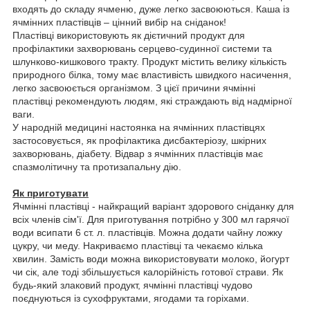
входять до складу ячменю, дуже легко засвоюються. Каша із
ячмінних пластівців – цінний вибір на сніданок!
Пластівці використовують як дієтичний продукт для
профілактики захворювань серцево-судинної системи та
шлунково-кишкового тракту. Продукт містить велику кількість
природного білка, тому має властивість швидкого насичення,
легко засвоюється організмом. З цієї причини ячмінні
пластівці рекомендують людям, які страждають від надмірної
ваги.
У народній медицині настоянка на ячмінних пластівцях
застосовується, як профілактика дисбактеріозу, шкірних
захворювань, діабету. Відвар з ячмінних пластівців має
спазмолітичну та протизапальну дію.
Як приготувати
Ячмінні пластівці - найкращий варіант здорового сніданку для
всіх членів сім'ї. Для приготування потрібно у 300 мл гарячої
води всипати 6 ст. л. пластівців. Можна додати чайну ложку
цукру, чи меду. Накриваємо пластівці та чекаємо кілька
хвилин. Замість води можна використовувати молоко, йогурт
чи сік, але тоді збільшується калорійність готової страви. Як
будь-який злаковий продукт, ячмінні пластівці чудово
поєднуються із сухофруктами, ягодами та горіхами.