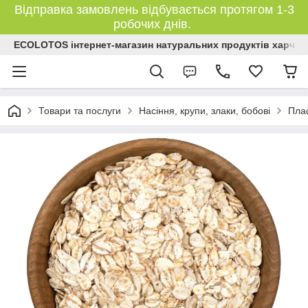
Відправка замовлень відбувається протягом 1-3
робочих днів.
ECOLOTOS інтернет-магазин натуральних продуктів харчув
Товари та послуги
Насіння, крупи, злаки, бобові
Плас