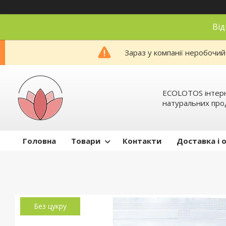
Від
Зараз у компанії неробочий
ECOLOTOS інтер
натуральних про
Головна
Товари
Контакти
Доставка і 
Без цукру