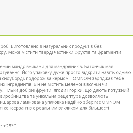
ероб. Виготовлено з натуральних продуктів без
ру. Може містити тверді частинки фруктів та фрагменти
ний мандрівниками для мандрівників. Батончик має
ртування. Його упаковку дуже просто відкрити навіть однією
х чи сноуборді, подорож за кермом - OMNOM заряджає тебе
інгредієнтів. Він не містить меленої вівсянки чи
. Тільки добірні фрукти, ягоди і горіхи, що дають потужний
ія виробництва та унікальна рецептура дозволяють
Тришарова ламінована упаковка надійно зберігає OMNOM
ті консервантів є реальним викликом для більшості
е +25°С.