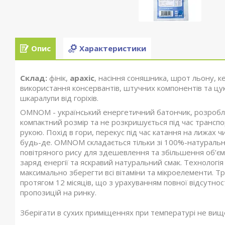
Опис
Характеристики
Склад:
фінік,
арахіс
, насіння соняшника, шрот льону, к
використання консервантів, штучних компонентів та цук
шкаралупи від горіхів.
OMNOM - український енергетичний батончик, розробле
компактний розмір та не розкришується під час транспо
рукою. Похід в гори, перекус під час катання на лижа
будь-де. OMNOM складається тільки зі 100%-натуральних 
повітряного рису для здешевлення та збільшення об’єму
заряд енергії та яскравий натуральний смак. Технолог
максимально зберегти всі вітаміни та мікроелементи. 
протягом 12 місяців, що з урахуванням повної відсутнос
пропозицій на ринку.
Зберігати в сухих приміщеннях при температурі не вищ