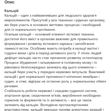
Опис
Кальцій
Кальцій – один з найважливіших для людського здоров'я
мікроелементів. Присутній у всіх тканинах і рідинах організму,
він бере участь в основних життєвих процесах і необхідний
для їх нормального протікання.
Оскільки кальцій – основний елемент кісткової тканини,
достатня його вміст в організмі важливо для правильного
формування і розвитку кісткового каркаса і запобігання
ламкості кісток. Особливо мають потребу в кальції вагітні і
годуючі жінки і діти в період активного росту. У літніх людей
дефіцит кальцію часто стає причиною розвитку остеопорозу.
Процеси збудження і гальмування в головному мозку і їх
рівновага безпосередньо залежать від цього елемента –
кальцій бере участь у передачі нервових імпульсів. Важливий
кальцій і для нормальної проникності клітинних мембран і
судин, а отже, відіграє не останню роль у нормальному обміні
речовин.
Стабільність роботи нервової і серцево-судинної систем,
згортання крові, скорочення м'язів, вироблення необхідних
гормонів та ферментів та їх активність – все це також
залежить від кальцію. Володіючи протиалергічними
властивостями, кальцій зменшує прояви алергічних реакцій і