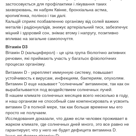
застосовується для профілактики і лікування таких
захворювань, як набряк Квінке, бронхіальна астма,
кропив'янка, поліноз і так далі.
Кальцій сприяє позбавленню організму від солей важких
металів і радіонуклідів, знижує артеріальний тиск, забезпечує
міцний і здоровий сон, знімає втому і напругу, позитивно
впливає на загальне самопочуття.
Вітамін D3
Вітамін D (кальциферол) - це ціла група біологічно активних
речовин, які приймають участь у багатьох фізіологічних
процесах організму.
Витамин D - укрепляет иммунную систему, повышает
устойчивость к вирусам, инфекциям, бактериям, опухолям.
Витамин D еще называют "солнечным" витамином, так как он
вырабатывается под воздействием солнечных лучей.
В нашем климате солнечных месяцев всего несколько в году,
и наш организм не способный сам компенсировать и усвоить
витамин D в полной мере, так как больше времени мы его
просто не получаем.
Исследования доказали, что даже если человек проживает в
жарком климате, где солнечных дней много, это все равно не
гарантирует, что у него не будет дефицита витамина D.
Існує дві форми вітаміну D: