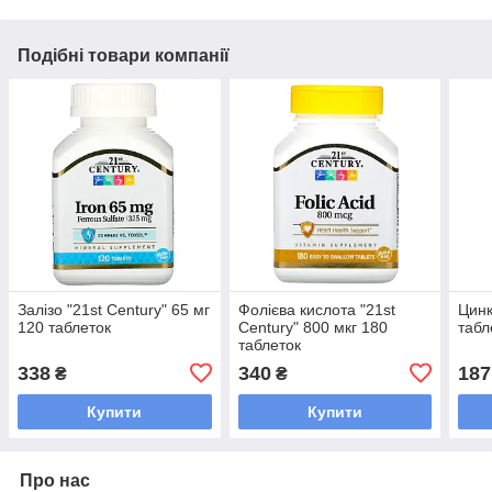
Подібні товари компанії
Залізо "21st Century" 65 мг
Фолієва кислота "21st
Цинк
120 таблеток
Century" 800 мкг 180
табл
таблеток
338
340
187
₴
₴
Купити
Купити
Про нас