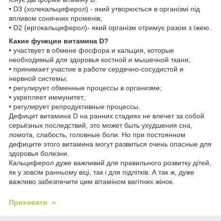
• D3 (холекальциферол) - який утворюється в організмі під
впливом сонячних променів;
• D2 (ергокальциферол)- який організм отримує разом з їжею.
Какие функции витамина D?
• участвует в обмене фосфора и кальция, которые
необходимый для здоровья костной и мышечной ткани;
• принимает участие в работе сердечно-сосудистой и
нервной системы;
• регулирует обменные процессы в организме;
• укрепляет иммунитет;
• регулирует репродуктивные процессы.
Дефицит витамина D на ранних стадиях не влечет за собой
серьёзных последствий, это может быть ухудшения сна,
ломота, слабость, головные боли. Но при постоянном
дефиците этого витамина могут развиться очень опасные для
здоровья болезни.
Кальциферол дуже важливий для правильного розвитку дітей,
як у зовсім ранньому віці, так і для підлітків. А так ж, дуже
важливо забезпечити цим вітаміном вагітних жінок.
Приховати