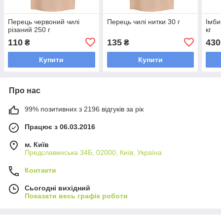
Перець червоний чилі
Перець чилі нитки 30 г
Імби
різаний 250 г
кг
110
135
430
₴
₴
Купити
Купити
Про нас
99% позитивних з 2196 відгуків за рік
Працює з 06.03.2016
м. Київ
Предславинська 34Б, 02000, Київ, Україна
Контакти
Сьогодні вихідний
Показати весь графік роботи