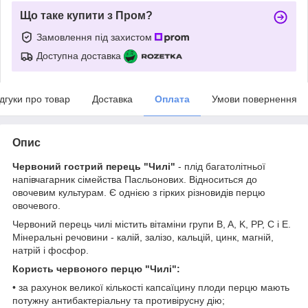
Що таке купити з Пром?
Замовлення під захистом
Доступна доставка
ідгуки про товар
Доставка
Оплата
Умови повернення
Опис
Червоний гострий перець "Чилі"
- плід багатолітньої
напівчагарник сімейства Пасльонових. Відноситься до
овочевим культурам. Є однією з гірких різновидів перцю
овочевого.
Червоний перець чилі містить вітаміни групи B, A, K, PP, C і E.
Мінеральні речовини - калій, залізо, кальцій, цинк, магній,
натрій і фосфор.
Користь червоного перцю "Чилі":
• за рахунок великої кількості капсаїцину плоди перцю мають
потужну антибактеріальну та противірусну дію;