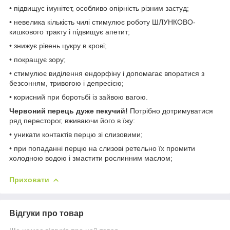
• підвищує імунітет, особливо опірність різним застуд;
• невелика кількість чилі стимулює роботу ШЛУНКОВО-
кишкового тракту і підвищує апетит;
• знижує рівень цукру в крові;
• покращує зору;
• стимулює виділення ендорфіну і допомагає впоратися з
безсонням, тривогою і депресією;
• корисний при боротьбі із зайвою вагою.
Червоний перець дуже пекучий!
Потрібно дотримуватися
ряд пересторог, вживаючи його в їжу:
• уникати контактів перцю зі слизовими;
• при попаданні перцю на слизові ретельно їх промити
холодною водою і змастити рослинним маслом;
Приховати
Відгуки про товар