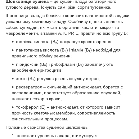
Шовковиця сушена
–
це сушені
плоди багаторічного
тутового дерева. Існують самі різні сорти тутовника.
Шовковиця володіє безліччю корисних властивостей завдяки
унікальному хімічному складу. Особливу цінність являють
собою супліддя, які містять органічні кислоти, мікро - та
макроелементи, вітаміни А, К, РР, Е, практично всю групу В:
фолієва кислота (В₉) покращує кровотворення;
пантотенова кислота (В₅) і тіамін (В₁) необхідні для
правильного обміну речовин;
піридоксин (В₆) і рибофлавін (В₂) забезпечують
вироблення еритроцитів;
холін (В₄) регулює рівень інсуліну в крові;
ресвератрол – сильнейший антиоксидант, борется с
воспалениями, препятствует образованию опухолей,
понижает сахар в крови;
токоферол (Е) – антиоксидант, от которого зависит
прочность клеточных мембран, сопротивляемость
окислительным процессам.
Полезные свойства сушеной шелковицы:
понижает уровень сахара, стимулирует