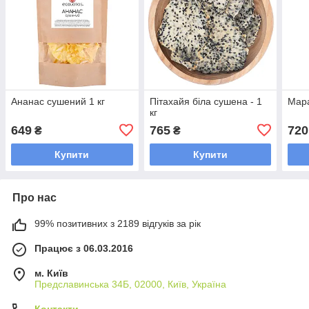
Ананас сушений 1 кг
Пітахайя біла сушена - 1
Мара
кг
649
765
720
₴
₴
Купити
Купити
Про нас
99% позитивних з 2189 відгуків за рік
Працює з 06.03.2016
м. Київ
Предславинська 34Б, 02000, Київ, Україна
Контакти