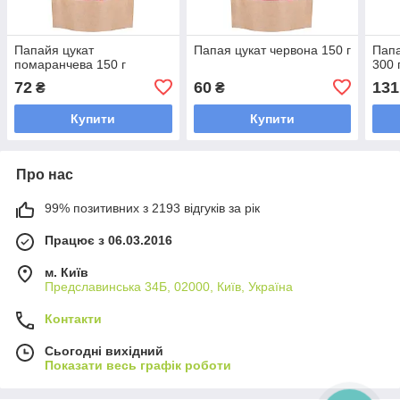
Папайя цукат
Папая цукат червона 150 г
Папа
помаранчева 150 г
300 
72
60
131
₴
₴
Купити
Купити
Про нас
99% позитивних з 2193 відгуків за рік
Працює з 06.03.2016
м. Київ
Предславинська 34Б, 02000, Київ, Україна
Контакти
Сьогодні вихідний
Показати весь графік роботи