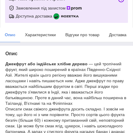
Замовлення під захистом
Доступна доставка
Опис
Характеристики
Відгуки про товар
Доставка
Опис
Джекфрут або індійське хлібне дерево
— цей тропічний
фрукт, який широко поширений в країнах Південно-Східної
Азії. Жителі країн цього регіону вважаю його вишуканими
ласощами і навіть пишаються ним. Адже джекфрут по праву
вважається найбільшим фруктом в світі. Перші згадки про
джекфруте з'явилися в Індії, яка і вважається його
батьківщиною. Проте в даний час, вона найбільш поширена в
Таїланді, В'єтнамі та на Філіппінах
Описати смак свіжого джекфрута досить складно. І зовсім не
тому, що його ні з чим порівняти. Просто сортів цього фрукта
безліч (більше 60) і кожному притаманний свій, неповторний
смак. Це може бути смак ягід, цукерок, і навіть шоколадного
батончика. А запах у стиглого фрукта нагадує банан і ананас