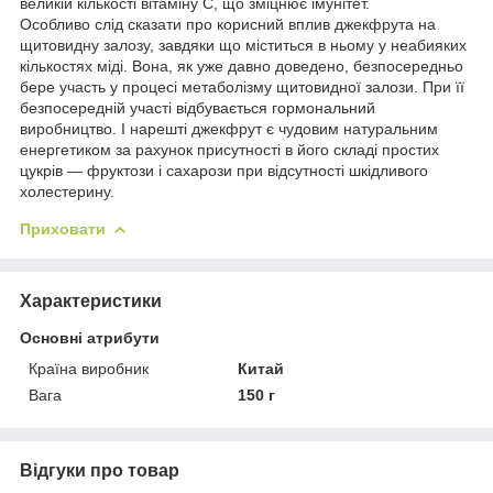
великій кількості вітаміну С, що зміцнює імунітет.
Особливо слід сказати про корисний вплив джекфрута на
щитовидну залозу, завдяки що міститься в ньому у неабияких
кількостях міді. Вона, як уже давно доведено, безпосередньо
бере участь у процесі метаболізму щитовидної залози. При її
безпосередній участі відбувається гормональний
виробництво. І нарешті джекфрут є чудовим натуральним
енергетиком за рахунок присутності в його складі простих
цукрів — фруктози і сахарози при відсутності шкідливого
холестерину.
Приховати
Характеристики
Основні атрибути
Країна виробник
Китай
Вага
150 г
Відгуки про товар