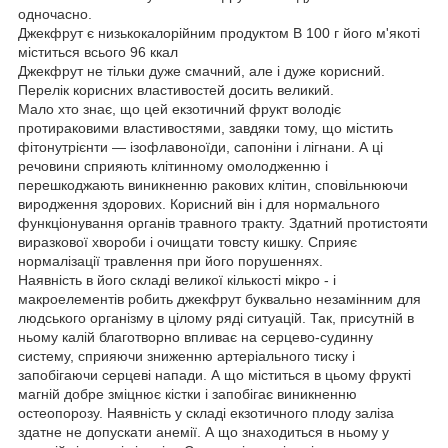
одночасно.
Джекфрут є низькокалорійним продуктом В 100 г його м'якоті
міститься всього 96 ккал
Джекфрут не тільки дуже смачний, але і дуже корисний.
Перелік корисних властивостей досить великий.
Мало хто знає, що цей екзотичний фрукт володіє
протираковими властивостями, завдяки тому, що містить
фітонутрієнти — ізофлавоноїди, сапоніни і лігнани. А ці
речовини сприяють клітинному омолодженню і
перешкоджають виникненню ракових клітин, сповільнюючи
виродження здорових. Корисний він і для нормального
функціонування органів травного тракту. Здатний протистояти
виразкової хвороби і очищати товсту кишку. Сприяє
нормалізації травлення при його порушеннях.
Наявність в його складі великої кількості мікро - і
макроелементів робить джекфрут буквально незамінним для
людського організму в цілому ряді ситуацій. Так, присутній в
ньому калій благотворно впливає на серцево-судинну
систему, сприяючи зниженню артеріального тиску і
запобігаючи серцеві напади. А що міститься в цьому фрукті
магній добре зміцнює кістки і запобігає виникненню
остеопорозу. Наявність у складі екзотичного плоду заліза
здатне не допускати анемії. А що знаходиться в ньому у