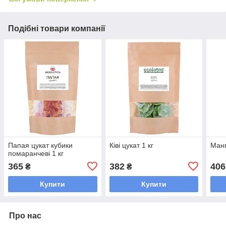
Подібні товари компанії
Папая цукат кубики
Ківі цукат 1 кг
Манг
помаранчеві 1 кг
365
382
406
₴
₴
Купити
Купити
Про нас