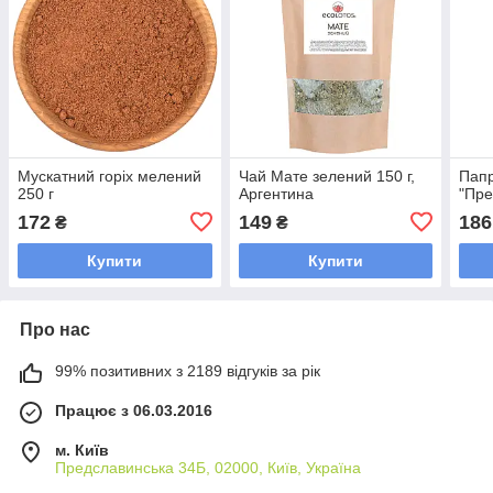
Мускатний горіх мелений
Чай Мате зелений 150 г,
Папр
250 г
Аргентина
"Пре
172
149
186
₴
₴
Купити
Купити
Про нас
99% позитивних з 2189 відгуків за рік
Працює з 06.03.2016
м. Київ
Предславинська 34Б, 02000, Київ, Україна