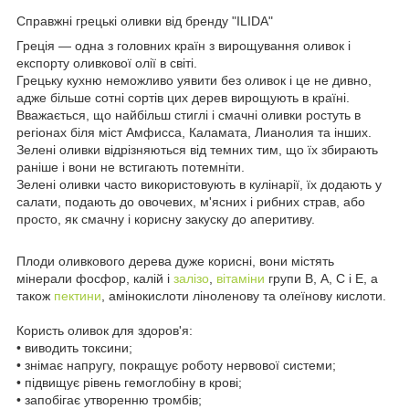
Справжні грецькі оливки від бренду "ILIDA"
Греція — одна з головних країн з вирощування оливок і
експорту оливкової олії в світі.
Грецьку кухню неможливо уявити без оливок і це не дивно,
адже більше сотні сортів цих дерев вирощують в країні.
Вважається, що найбільш стиглі і смачні оливки ростуть в
регіонах біля міст Амфисса, Каламата, Лианолия та інших.
Зелені оливки відрізняються від темних тим, що їх збирають
раніше і вони не встигають потемніти.
Зелені оливки часто використовують в кулінарії, їх додають у
салати, подають до овочевих, м'ясних і рибних страв, або
просто, як смачну і корисну закуску до аперитиву.
Плоди оливкового дерева дуже корисні, вони містять
мінерали фосфор, калій і
залізо
,
вітаміни
групи В, А, С і Е, а
також
пектини
, амінокислоти ліноленову та олеїнову кислоти.
Користь оливок для здоров'я:
• виводить токсини;
• знімає напругу, покращує роботу нервової системи;
• підвищує рівень гемоглобіну в крові;
• запобігає утворенню тромбів;