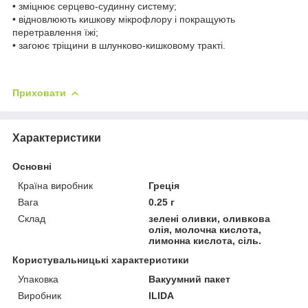
• зміцнює серцево-судинну систему;
• відновлюють кишкову мікрофлору і покращують
перетравлення їжі;
• загоює тріщини в шлунково-кишковому тракті.
Приховати
Характеристики
Основні
Країна виробник
Греція
Вага
0.25 г
Склад
зелені оливки, оливкова
олія, молочна кислота,
лимонна кислота, сіль.
Користувальницькі характеристики
Упаковка
Вакуумний пакет
Виробник
ILIDA