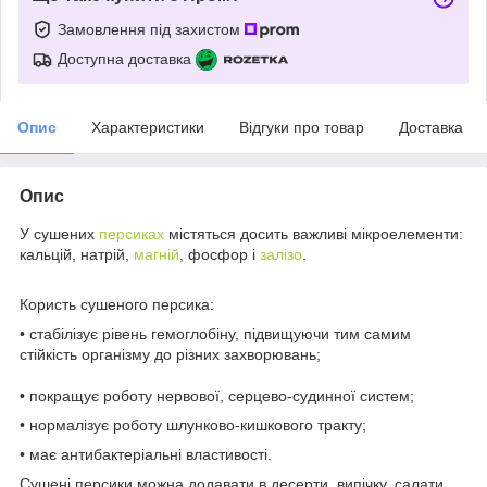
Замовлення під захистом
Доступна доставка
Опис
Характеристики
Відгуки про товар
Доставка
Опис
У сушених
персиках
містяться досить важливі мікроелементи:
кальцій, натрій,
магній
, фосфор і
залізо
.
Користь сушеного персика:
• стабілізує рівень гемоглобіну, підвищуючи тим самим
стійкість організму до різних захворювань;
• покращує роботу нервової, серцево-судинної систем;
• нормалізує роботу шлунково-кишкового тракту;
• має антибактеріальні властивості.
Сушені персики можна додавати в десерти, випічку, салати,