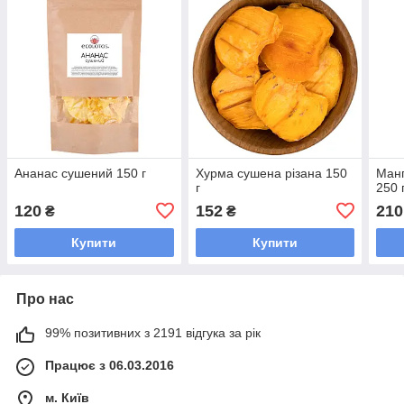
Ананас сушений 150 г
Хурма сушена різана 150
Манг
г
250 
120
152
210
₴
₴
Купити
Купити
Про нас
99% позитивних з 2191 відгука за рік
Працює з 06.03.2016
м. Київ