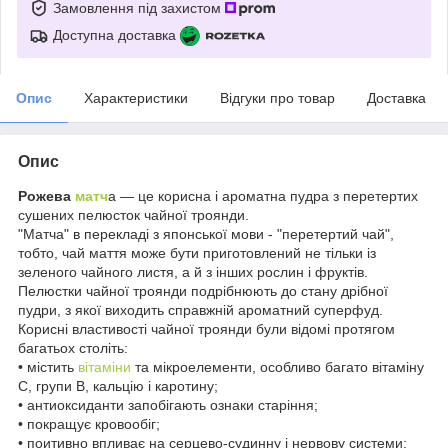
Замовлення під захистом
Доступна доставка
Опис
Характеристики
Відгуки про товар
Доставка
Опис
Рожева
матч
а — це корисна і ароматна пудра з перетертих
сушених пелюсток чайної троянди.
"Матча" в перекладі з японської мови - "перетертий чай",
тобто, чай маття може бути приготовлений не тільки із
зеленого чайного листя, а й з інших рослин і фруктів.
Пелюстки чайної троянди подрібнюють до стану дрібної
пудри, з якої виходить справжній ароматний суперфуд.
Корисні властивості чайної троянди були відомі протягом
багатьох століть:
• містить
вітаміни
та мікроелементи, особливо багато вітаміну
С, групи В, кальцію і каротину;
• антиоксиданти запобігають ознаки старіння;
• покращує кровообіг;
• поитивно впливає на серцево-судинну і нервову системи;