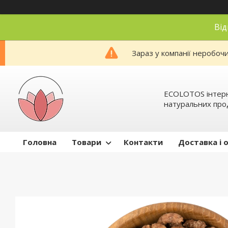
Від
Зараз у компанії неробоч
ECOLOTOS інтер
натуральних про
Головна
Товари
Контакти
Доставка і 