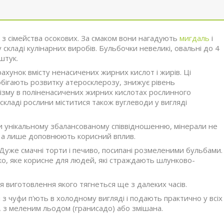
а з сімейства осокових. За смаком вони нагадують
мигдаль
і
у складі кулінарних виробів. Бульбочки невеликі, овальні до 4
штук.
хунок вмісту ненасичених жирних кислот і жирів. Ці
обігають розвитку атеросклерозу, знижує рівень
зму в поліненасичених жирних кислотах рослинного
складі рослини міститися також вуглеводи у вигляді
ки унікальному збалансованому співвідношенню, мінерали не
, а лише доповнюють корисний вплив.
 Дуже смачні торти і печиво, посипані розмеленими бульбами.
око, яке корисне для людей, які страждають шлунково-
я виготовлення якого тягнеться ще з далеких часів.
 з чуфи п'ють в холодному вигляді і подають практично у всіх
а, з меленим льодом (гранисадо) або змішана.