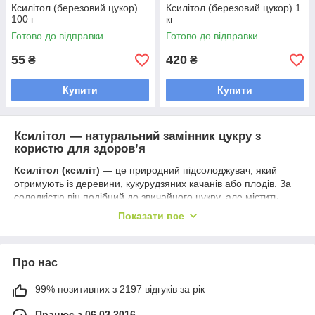
Ксилітол (березовий цукор)
Ксилітол (березовий цукор) 1
100 г
кг
Готово до відправки
Готово до відправки
55
420
₴
₴
Купити
Купити
Ксилітол — натуральний замінник цукру з
користю для здоров’я
Ксилітол (ксиліт)
— це природний підсолоджувач, який
отримують із деревини, кукурудзяних качанів або плодів. За
солодкістю він подібний до звичайного цукру, але містить
приблизно на
40% менше калорій
і має низький глікемічний
Показати все
індекс. Ксилітол не впливає на рівень глюкози в крові, тому
ідеально підходить для людей із цукровим діабетом, а також
для тих, хто дотримується принципів здорового та
Про нас
збалансованого харчування.
Основні переваги ксилітолу:
99% позитивних з 2197 відгуків за рік
Низький глікемічний індекс (GI = 7)
— не викликає
Працює з 06.03.2016