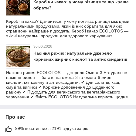
Кероб чи какао: у чому різниця та що краще
обрати?
Кероб чи какао? Дізнайтеся, у чому полягає різниця між цими
натуральними продуктами, який із них обрати та для яких
страв вони найкраще підходять. Кероб і какао ECOLOTOS —
якісні натуральні продукти для здорового харчування.
30.06.2026
Насіння рижію: натуральне джерело
корисних жирних кислот та антиоксидантів
Насіння рижея ECOLOTOS — джерело Омега-3 Натуральне
насіння рижея — багате на омега-3 та омега-6 жирні
кислоти, клітковину й антиоксиданти. ✔ Для салатів, каш,
смузі та випічки ✔ Корисне доповнення до щоденного
раціону ✔ Підходить для веганського та вегетаріанського
харчування ✔ Якість ECOLOTOS Натуральна користь щодня.
Про нас
99% позитивних з 2191 відгука за рік