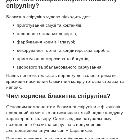
спіруліну?
Блакитна спіруліна чудово підходить для:
приготування смузі та коктейлів;
створення яскравих десертів;
фарбування кремів і глазурі;
декорування тортів та кондитерських виробів;
приготування морозива та йогуртів;
здорового та збалансованого харчування.
Навіть невелика кількість порошку дозволяє отримати
красивий насичений блакитний колір у готових стравах та
напоях.
Чим корисна блакитна спіруліна?
Основним компонентом блакитної спіруліни є фікоціанін —
природний пігмент та антиоксидант, який надає продукту
характерного кольору. Саме завдяки натуральному
походженню блакитна спіруліна є популярною
альтернативою штучним синім барвникам.
Продукт підходить для вегетаріанського та веганського