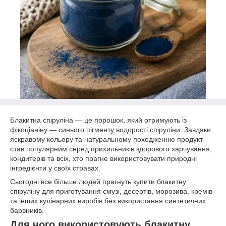
Блакитна спіруліна — це порошок, який отримують із
фікоціаніну — синього пігменту водорості спіруліни. Завдяки
яскравому кольору та натуральному походженню продукт
став популярним серед прихильників здорового харчування,
кондитерів та всіх, хто прагне використовувати природні
інгредієнти у своїх стравах.
Сьогодні все більше людей прагнуть купити блакитну
спіруліну для приготування смузі, десертів, морозива, кремів
та інших кулінарних виробів без використання синтетичних
барвників.
Для чого використовують блакитну